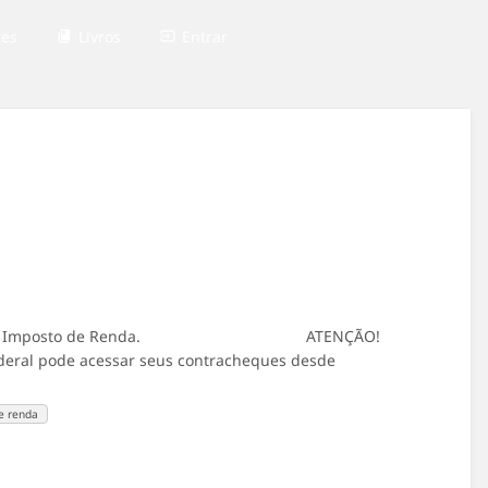
tes
Livros
Entrar
mentos para o Imposto de Renda. ATENÇÃO!
deral pode acessar seus contracheques desde
e renda