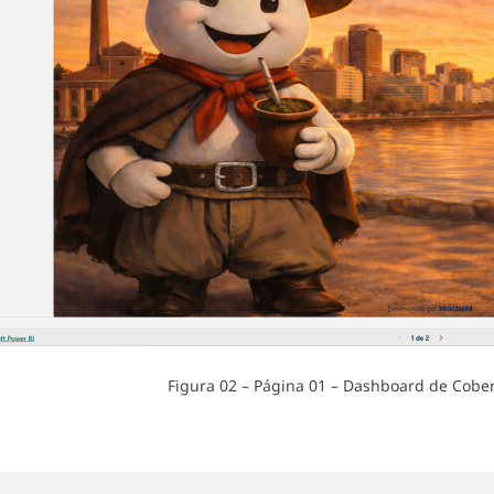
Figura 02 – Página 01 – Dashboard de Cober
ar
o