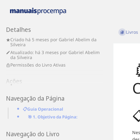
Detalhes
Livros
Criado
há 5 meses
por
Gabriel Abelim da
Silveira
Atualizado:
há 3 meses
por
Gabriel Abelim
da Silveira

Permissões do Livro Ativas
Ações
C
Navegação da Página
📋Guia Operacional

🎯 1. Objetivo da Página:
Nes
Navegação do Livro
des