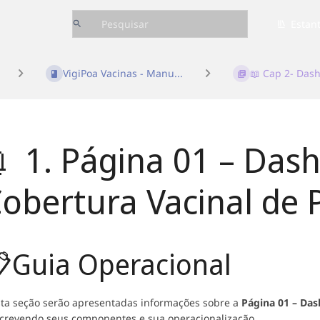
Estan
VigiPoa Vacinas - Manu...
📖 Cap 2- Dash
 1. Página 01 – Das
obertura Vacinal de 
Guia Operacional
ta seção serão apresentadas informações sobre a
Página 01 – Das
crevendo seus componentes e sua operacionalização.