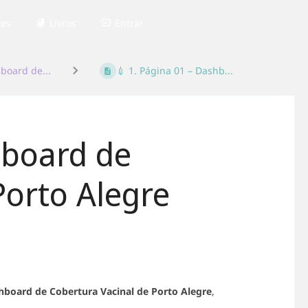
tes
Livros
Entrar
board de...
💉 1. Página 01 – Dashb...
hboard de
Porto Alegre
hboard de Cobertura Vacinal de Porto Alegre
,