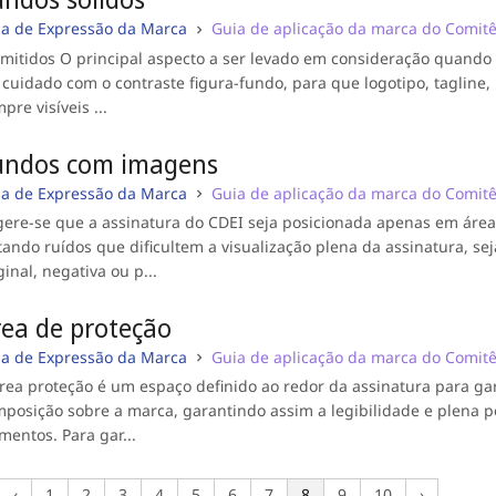
ia de Expressão da Marca
Guia de aplicação da marca do Comitê 
mitidos O principal aspecto a ser levado em consideração quando 
 cuidado com o contraste figura-fundo, para que logotipo, tagline
pre visíveis ...
undos com imagens
ia de Expressão da Marca
Guia de aplicação da marca do Comitê 
ere-se que a assinatura do CDEI seja posicionada apenas em áre
tando ruídos que dificultem a visualização plena da assinatura, sej
ginal, negativa ou p...
rea de proteção
ia de Expressão da Marca
Guia de aplicação da marca do Comitê 
rea proteção é um espaço definido ao redor da assinatura para gar
posição sobre a marca, garantindo assim a legibilidade e plena p
mentos. Para gar...
‹
1
2
3
4
5
6
7
8
9
10
›