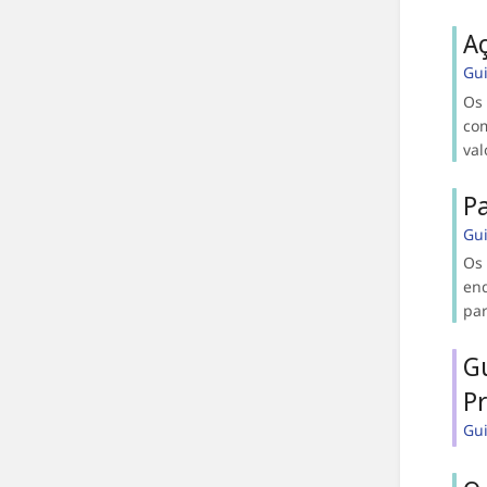
Aç
Gu
Os 
com
val
Pa
Gu
Os 
end
par
Gu
P
Gu