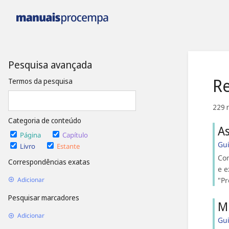
Pesquisa avançada
Re
Termos da pesquisa
229 
Categoria de conteúdo
As
Página
Capítulo
Gu
Livro
Estante
Con
Correspondências exatas
e e
"Pr
Adicionar
Pesquisar marcadores
Mi
Adicionar
Gu