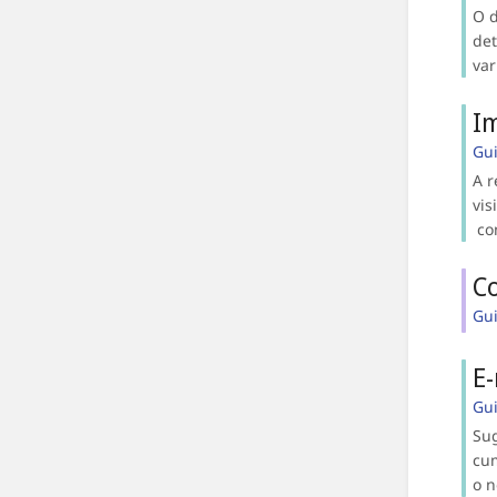
O d
det
var
I
Gu
A r
vis
con
C
Gu
E-
Gu
Sug
cum
o n