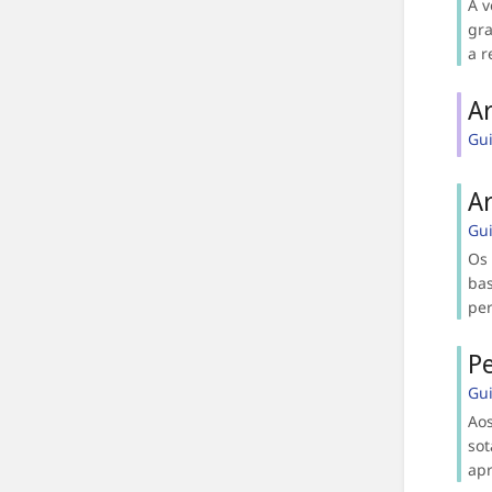
A v
gra
a r
A
Gu
A
Gu
Os
bas
per
P
Gu
Aos
sot
apr