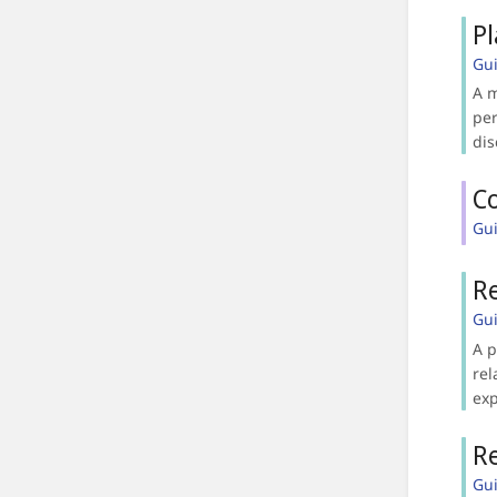
P
Gu
A m
per
dis
C
Gu
Re
Gu
A p
rel
exp
Re
Gu