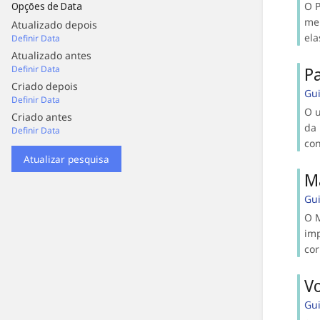
O P
Opções de Data
mer
Atualizado depois
ela
Definir Data
Atualizado antes
P
Definir Data
Criado depois
Gu
Definir Data
O u
Criado antes
da 
Definir Data
con
Atualizar pesquisa
M
Gu
O M
imp
cor
V
Gu