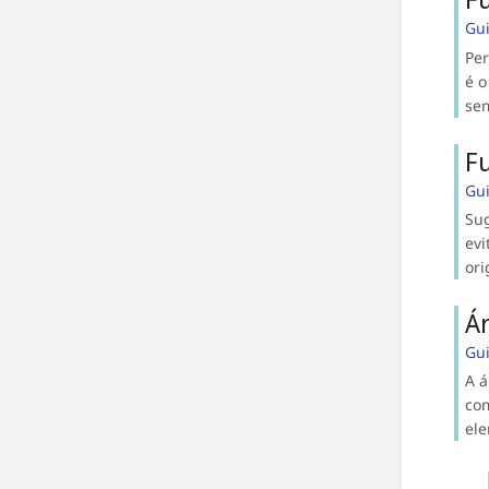
Gu
Per
é o
sem
F
Gu
Sug
evi
ori
Á
Gu
A á
com
ele