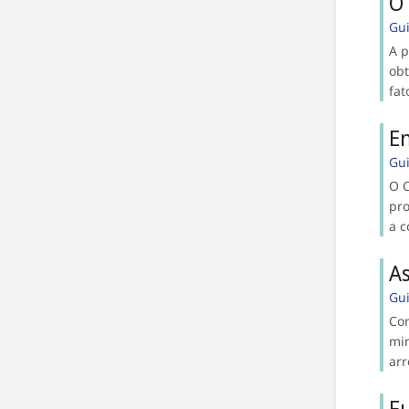
O 
Gu
A p
obt
fat
E
Gu
O C
pro
a c
A
Gu
Con
min
arr
Fu