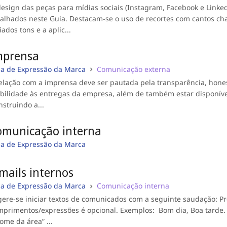
esign das peças para mídias sociais (Instagram, Facebook e LinkedI
alhados neste Guia. Destacam-se o uso de recortes com cantos ch
iados tons e a aplic...
mprensa
ia de Expressão da Marca
Comunicação externa
elação com a imprensa deve ser pautada pela transparência, hone
ibilidade às entregas da empresa, além de também estar disponível
struindo a...
omunicação interna
ia de Expressão da Marca
mails internos
ia de Expressão da Marca
Comunicação interna
ere-se iniciar textos de comunicados com a seguinte saudação: Pr
primentos/expressões é opcional. Exemplos: Bom dia, Boa tarde. 
ome da área” ...