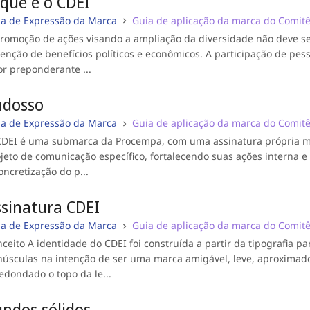
que é o CDEI
ia de Expressão da Marca
Guia de aplicação da marca do Comitê 
romoção de ações visando a ampliação da diversidade não deve s
enção de benefícios políticos e econômicos. A participação de pes
or preponderante ...
ndosso
ia de Expressão da Marca
Guia de aplicação da marca do Comitê 
DEI é uma submarca da Procempa, com uma assinatura própria mo
jeto de comunicação específico, fortalecendo suas ações interna 
oncretização do p...
ssinatura CDEI
ia de Expressão da Marca
Guia de aplicação da marca do Comitê 
ceito A identidade do CDEI foi construída a partir da tipografia p
úsculas na intenção de ser uma marca amigável, leve, aproximadora.
edondado o topo da le...
ndos sólidos