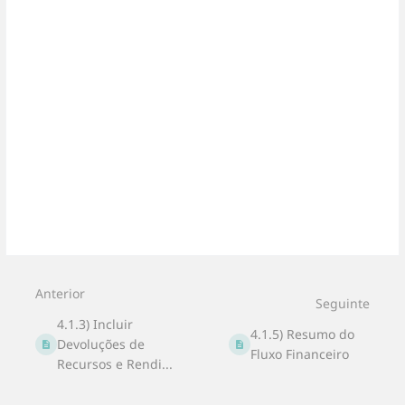
modo
de
seleção
de
seção
Anterior
Seguinte
4.1.3) Incluir
4.1.5) Resumo do
Devoluções de
Fluxo Financeiro
Recursos e Rendi...