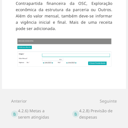
Contrapartida financeira da OSC, Exploração
econômica da estrutura da parceria ou Outros.
Além do valor mensal, também deve-se informar
a vigência inicial e final. Mais de uma receita
pode ser adicionada.
Entrar
em
modo
de
seleção
Anterior
Seguinte
de
seção
4.2.6) Metas a
4.2.8) Previsão de
serem atingidas
despesas