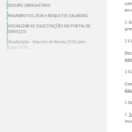
co
SEGURO OBRIGATÓRIO
ex-
PAGAMENTOS 2026 e REAJUSTES SALARIAIS
 D
VISUALIZAR AS SOLICITAÇÕES NO PORTAL DE
pre
SERVIÇOS
 C
Atualização - Imposto de Renda 2026 (ano
base 2025)
Doc
pen
 C
Con
dat
 D

S
inc