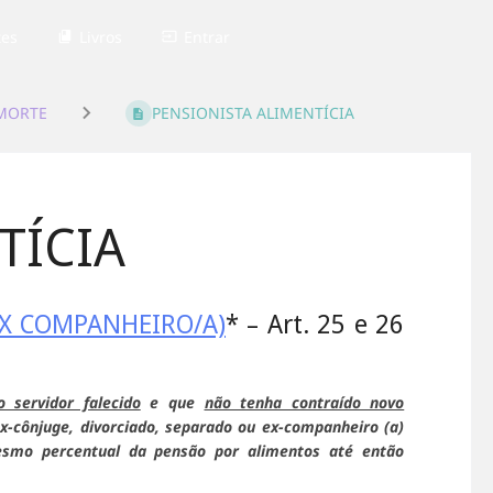
tes
Livros
Entrar
MORTE
PENSIONISTA ALIMENTÍCIA
TÍCIA
EX COMPANHEIRO/A)
* – Art. 25 e 26
servidor falecido
e que
não tenha contraído novo
ex-cônjuge, divorciado, separado ou ex-companheiro (a)
esmo percentual da pensão por alimentos até então