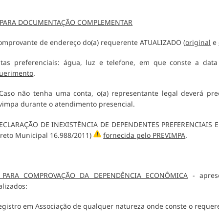
2 PARA DOCUMENTAÇÃO COMPLEMENTAR
omprovante de endereço do(a) requerente ATUALIZADO (
original
e
tas preferenciais: água, luz e telefone, em que conste a da
uerimento
.
aso não tenha uma conta, o(a) representante legal deverá pre
vimpa durante o atendimento presencial.
ECLARAÇÃO DE INEXISTÊNCIA DE DEPENDENTES PREFERENCIAIS E D
reto Municipal 16.988/2011)
fornecida pelo PREVIMPA
.
3 PARA COMPROVAÇÃO DA DEPENDÊNCIA ECONÔMICA
- aprese
alizados:
egistro em Associação de qualquer natureza onde conste o requer