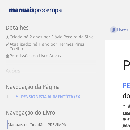
Detalhes
Livros
Criado
há 2 anos
por
Flávia Pereira da Silva
Atualizado:
há 1 ano
por
Hermes Pires
Coelho
Permissões do Livro Ativas
Ações
PE
Navegação da Página
do
PENSIONISTA ALIMENTÍCIA (EX CÔNJUGE E EX COMPANHEIRO/A)* – Art. 25 e 26 do Decreto Municipal nº 16.9
* 
Navegação do Livro
cas
que
Manuais do Cidadão - PREVIMPA
per