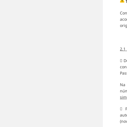
T
Con
aco
ori
2.
 D
con
Pas
Na 
núm
sim
 P
aut
(no