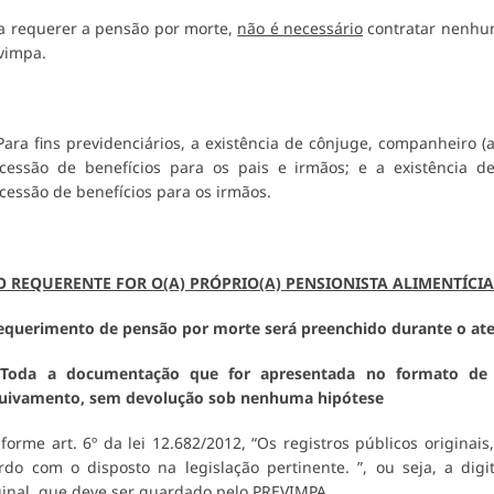
a requerer a pensão por morte,
não é necessário
contratar nenhum
vimpa.
ara fins previdenciários, a existência de cônjuge, companheiro (
cessão de benefícios para os pais e irmãos; e a existência d
cessão de benefícios para os irmãos.
O REQUERENTE FOR O(A) PRÓPRIO(A) PENSIONISTA ALIMENTÍCI
equerimento de pensão por morte será preenchido durante o ate
oda a documentação que for apresentada no formato d
uivamento, sem devolução sob nenhuma hipótese
forme art. 6º da lei 12.682/2012, “Os registros públicos originai
rdo com o disposto na legislação pertinente. ”, ou seja, a di
ginal, que deve ser guardado pelo PREVIMPA.