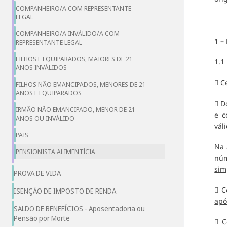
COMPANHEIRO/A COM REPRESENTANTE
LEGAL
COMPANHEIRO/A INVÁLIDO/A COM
1 –
REPRESENTANTE LEGAL
FILHOS E EQUIPARADOS, MAIORES DE 21
1.1
ANOS INVÁLIDOS
 C
FILHOS NÃO EMANCIPADOS, MENORES DE 21
ANOS E EQUIPARADOS
 D
IRMÃO NÃO EMANCIPADO, MENOR DE 21
e c
ANOS OU INVÁLIDO
vál
PAIS
Na 
PENSIONISTA ALIMENTÍCIA
núm
sim
PROVA DE VIDA
 C
ISENÇÃO DE IMPOSTO DE RENDA
apó
SALDO DE BENEFÍCIOS - Aposentadoria ou
Pensão por Morte
 C