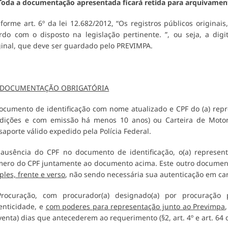
oda a documentação apresentada ficará retida para arquivame
forme art. 6º da lei 12.682/2012, “Os registros públicos originai
rdo com o disposto na legislação pertinente. ”, ou seja, a di
ginal, que deve ser guardado pelo PREVIMPA.
1 DOCUMENTAÇÃO OBRIGATÓRIA
ocumento de identificação com nome atualizado e CPF do (a) repr
dições e com emissão há menos 10 anos) ou Carteira de Motoris
saporte válido expedido pela Polícia Federal.
ausência do CPF no documento de identificação, o(a) represen
ero do CPF juntamente ao documento acima. Este outro documen
ples, frente e verso
, não sendo necessária sua autenticação em car
rocuração, com procurador(a) designado(a) por procuração 
enticidade, e
com poderes para representação junto ao Previmpa
venta) dias que antecederem ao requerimento (§2, art. 4º e art. 64