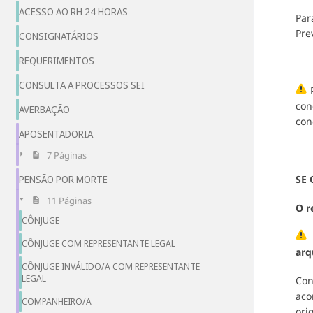
ACESSO AO RH 24 HORAS
Par
Pre
CONSIGNATÁRIOS
REQUERIMENTOS
CONSULTA A PROCESSOS SEI
P
con
AVERBAÇÃO
con
APOSENTADORIA
7 Páginas
SE 
PENSÃO POR MORTE
11 Páginas
O r
CÔNJUGE
T
CÔNJUGE COM REPRESENTANTE LEGAL
arq
CÔNJUGE INVÁLIDO/A COM REPRESENTANTE
LEGAL
Con
aco
COMPANHEIRO/A
ori