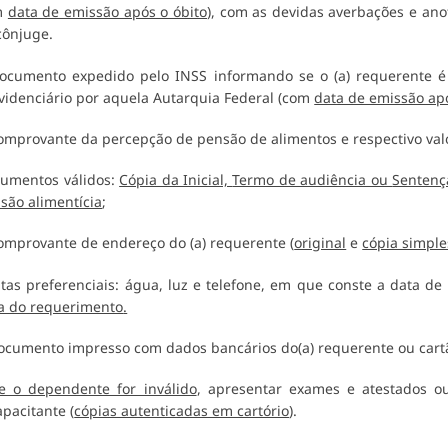
m
data de emissão após o óbito
), com as devidas averbações e anot
cônjuge.
ocumento expedido pelo INSS informando se o (a) requerente é
videnciário por aquela Autarquia Federal (com
data de emissão apó
omprovante da percepção de pensão de alimentos e respectivo valo
umentos válidos:
Cópia da Inicial,
Termo de audiência ou
Sentenç
são alimentícia
;
omprovante de endereço do (a) requerente (
original
e
cópia simple
tas preferenciais: água, luz e telefone, em que conste a data 
a do requerimento
.
ocumento impresso com dados bancários do(a) requerente ou cartão
e o dependente for inválido
, apresentar exames e atestados o
apacitante (
cópias autenticadas em cartório
).