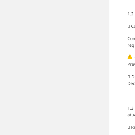
1.
 C
Con
req
C
Pre
 D
Dec
1.
atu
 R