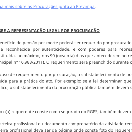
ba mais sobre as Procurações junto ao Previmpa
.
BRE A REPRESENTAÇÃO LEGAL POR PROCURAÇÃO
enefício de pensão por morte poderá ser requerido por procurador
ma reconhecida por autenticidade, e com poderes para repre
stituída, no máximo, nos 90 (noventa) dias que antecederem ao requ
icipal nº 16.988/2011).
O requerimento será preenchido durante o
caso de requerimento por procuração, o substabelecimento de p
gida para a prática do ato. Por exemplo: se a lei determinar qu
lico, o substabelecimento da procuração pública também deverá se
o o(a) requerente conste como segurado do RGPS, também deverá 
arteira profissional ou documento comprobatório da atividade re
teira profissional deve ser da
página onde consta foto do requere