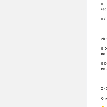
 F
req
 O
Ain
 D
(
ori
 D
(
ori
2 -
O r