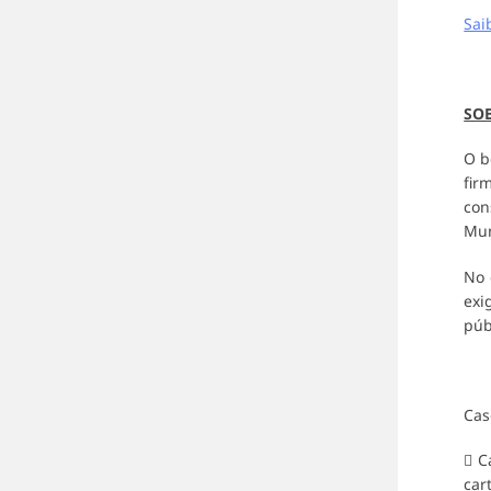
Sai
SO
O b
fir
con
Mun
No 
exi
púb
Cas
 C
car