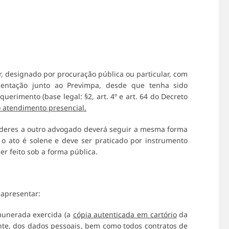
, designado por procuração pública ou particular, com
sentação junto ao Previmpa, desde que tenha sido
erimento (base legal: §2, art. 4º e art. 64 do Decreto
 atendimento presencial.
oderes a outro advogado deverá seguir a mesma forma
e o ato é solene e deve ser praticado por instrumento
r feito sob a forma pública.
apresentar:
munerada exercida (a
cópia autenticada em cartório
da
nte
, dos
dados pessoais
, bem como
todos contratos de