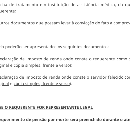
icha de tratamento em instituição de assistência médica, da qu
uerente;
utros documentos que possam levar à convicção do fato a comprov
da poderão ser apresentados os seguintes documentos:
eclaração de imposto de renda onde conste o requerente como de
ginal
e
cópia simples, frente e verso
);
eclaração de imposto de renda onde conste o servidor falecido c
ginal
e
cópia simples, frente e verso
).
 SE O REQUERENTE FOR REPRESENTANTE LEGAL
equerimento de pensão por morte será preenchido durante o ate