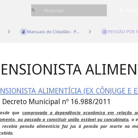
Estan
Manuais do Cidadão - P...
PENSÃO POR 
PENSIONISTA ALIMEN
NSIONISTA ALIMENTÍCIA (EX CÔNJUGE E 
 Decreto Municipal nº 16.988/2011
desde que
comprovada a dependência econômica em relação ao 
amento, ou passado a constituir união estável ou concubinato
, o 
 recebia pensão alimentícia faz jus à pensão por morte no m
cebida.