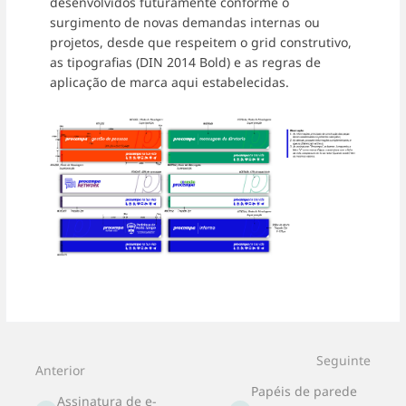
desenvolvidos futuramente conforme o
surgimento de novas demandas internas ou
projetos, desde que respeitem o grid construtivo,
as tipografias (DIN 2014 Bold) e as regras de
aplicação de marca aqui estabelecidas.
Entrar
em
modo
de
seleção
Seguinte
Anterior
de
seção
Papéis de parede
Assinatura de e-