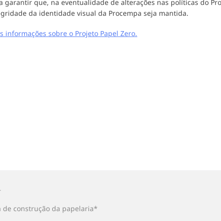
a garantir que, na eventualidade de alterações nas políticas do Pr
egridade da identidade visual da Procempa seja mantida.
s informações sobre o Projeto Papel Zero.
ar
o
ção
o
r
 de construção da papelaria*