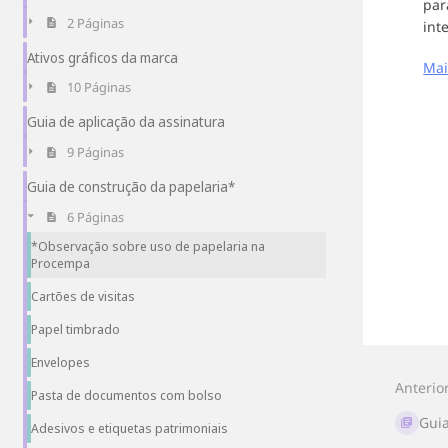
par
2 Páginas
int
Ativos gráficos da marca
Mai
10 Páginas
Entr
Guia de aplicação da assinatura
em
mod
9 Páginas
de
sele
Guia de construção da papelaria*
de
6 Páginas
seçã
*Observação sobre uso de papelaria na
Procempa
Cartões de visitas
Papel timbrado
Envelopes
Anterio
Pasta de documentos com bolso
Guia
Adesivos e etiquetas patrimoniais