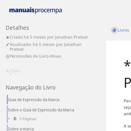
Detalhes
Livros
Criado
há 5 meses
por
Jonathan Prateat
Atualizado:
há 5 meses
por
Jonathan
Prateat
Permissões do Livro Ativas
*
Ações
Navegação do Livro
Guia de Expressão da Marca
Par
sej
Sobre o Guia de Expressão da Marca
amb
5 Páginas
A s
Sobre a marca