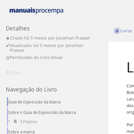
Detalhes
Livros
Criado
há 5 meses
por
Jonathan Prateat
Atualizado:
há 5 meses
por
Jonathan
Prateat
Permissões do Livro Ativas
L
Ações
Com
Navegação do Livro
Bol
car
Guia de Expressão da Marca
des
ori
Sobre o Guia de Expressão da Marca
5 Páginas
Por
man
Sobre a marca