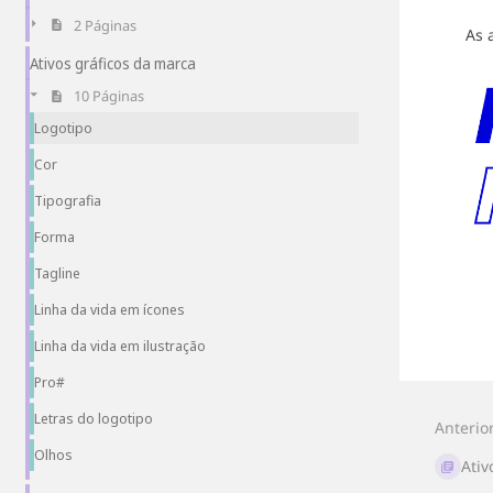
2 Páginas
As 
Ativos gráficos da marca
10 Páginas
Logotipo
Cor
Tipografia
Forma
Tagline
Linha da vida em ícones
Entr
Linha da vida em ilustração
em
mod
Pro#
de
Letras do logotipo
sele
Anterio
de
Olhos
seçã
Ativ