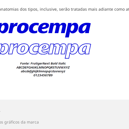
anatomias dos tipos, inclusive, serão tratadas mais adiante como 
ar
o
ção
r
o
os gráficos da marca