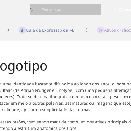
Estan
Guia de Expressão da M...
Ativos gráfic
ogotipo
 uma identidade bastante difundida ao longo dos anos, o logotipo
d Italic (de Adrian Frutiger e Linotype), com uma pequena alteração
acteres). Trata-se de uma tipografia com bom contraste, peso coe
tacar em meio a outras palavras, assinaturas ou imagens que est
ginalidade, apesar da simplicidade das formas.
 essas razões, vem sendo mantida como um dos ativos principais d
tendo a estrutura anatômica dos tipos.