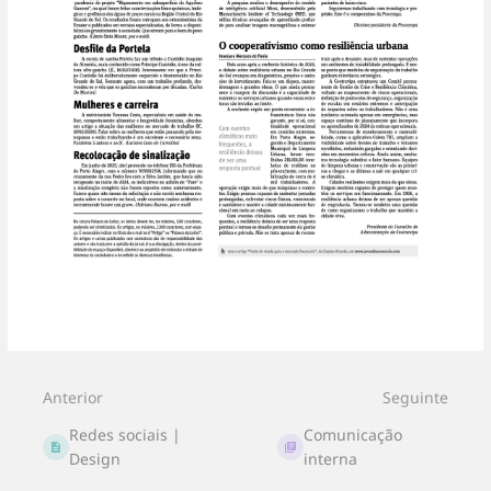
Entrar
em
modo
de
seleção
Anterior
Seguinte
de
seção
Redes sociais |
Comunicação
Design
interna