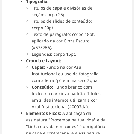
Tipografia:
Títulos de capa e divisórias de
seção: corpo 25pt.
Títulos de slides de conteúdo:
corpo 20pt.
Texto de parágrafo: corpo 18pt,
aplicado na cor Cinza Escuro
(#575756).
Legendas: corpo 15pt.
Cromia e Layout:
Capas:
Fundo na cor Azul
Institucional ou uso de fotografia
com a letra "p" em marca d'água.
Conteúdo:
Fundo branco com
textos na cor cinza padrão. Títulos
em slides internos utilizam a cor
Azul Institucional (#0003da).
Elementos Fixos:
A aplicação da
assinatura "Procempa na tua vida" e da
"Linha da vida em ícones" é obrigatória
na capa e contracapa, e a assinatura