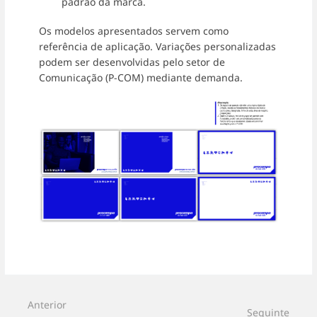
padrão da marca.
Os modelos apresentados servem como
referência de aplicação. Variações personalizadas
podem ser desenvolvidas pelo setor de
Comunicação (P-COM) mediante demanda.
Entrar
em
modo
de
seleção
Anterior
Seguinte
de